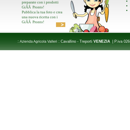
preparate con i prodotti
GiÃÂ Pronto!
Pubblica la tua foto e crea
una nuova ricetta con i
GiÃÂ Pronto!
Cavallino - Treporti
VENEZIA
| P.iva 02
:: Azienda Agricola Valleri ::