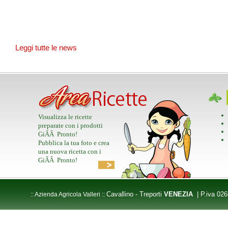
Leggi tutte le news
Visualizza le ricette
preparate con i prodotti
GiÃÂ Pronto!
Pubblica la tua foto e crea
una nuova ricetta con i
GiÃÂ Pronto!
Cavallino - Treporti
VENEZIA
| P.iva 02
:: Azienda Agricola Valleri ::